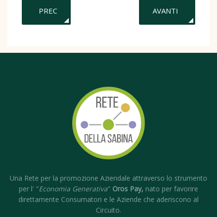
ARTICOLO PRECEDENTE: OROS PAY INSIEME PER U
ARTICOLO SUCCES
PREC
AVANTI
Una Rete per la promozione Aziendale attraverso lo strumento
per l' "
Economia Generativa
"
Oros Pay,
nato per favorire
direttamente Consumatori e le Aziende che aderiscono al
Circuito.